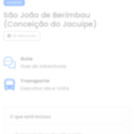
VIAGENS
São João de Berimbau
(Conceição do Jacuípe)
Ler descrição
Guia
Guia da Adventures
Transporte
Executivo Ida e Volta
O que está incluso