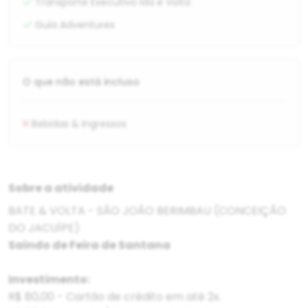
Transporte Executivo Ida e Volta
Guia Adventures
O que não está incluso
Bebidas & Ingressos
Sobre a atividade
BATE & VOLTA - SÃO JOÃO BERIMBAU (CONCEIÇÃO
DO JACUÍPE)
Saindo de Feira de Santana
Investimento:
R$ 80,00 - Cartão de crédito em até 2x.