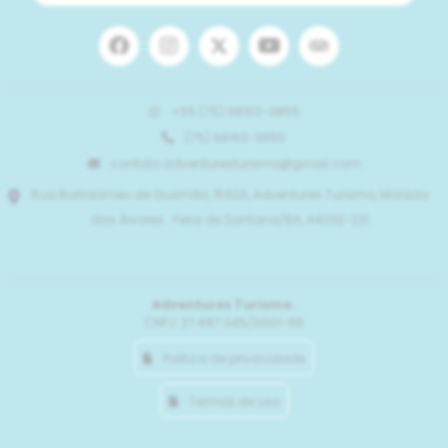
+55 (75) 98163-3855
(75) 98163-3855
contato.adventuresturismo@gmail.com
Rua Bartolomeu de Gusmão, 1592A, Adventures Turismo, Morada
das Árvores . Feira de Santana/BA, 44032-221
Adventures Turismo.
CNPJ: 27.887.345/0001-65
Politica de privacidade
Termos de uso